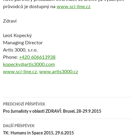
průvodců je dostupný na
www.sci-line.cz
Zdraví
Leoš Kopecký
Managing Director
Artis 3000, s.r.o.
Phone:
+420 606613938
kopecky@artis3000.com
www.sci-line.cz
,
www.artis3000.cz
PŘEDCHOZÍ PŘÍSPĚVEK
Navigace
Pro žurnalisty v oblasti ZDRAVÍ: Brusel, 28-29.9.2015
pro
DALŠÍ PŘÍSPĚVEK
příspěvky
TK: Humans in Space 2015, 29.6.2015