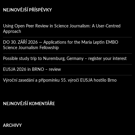
l
e
NEJNOVĚJŠÍ PŘÍSPĚVKY
d
á
v
Using Open Peer Review in Science Journalism: A User-Centred
á
Approach
n
í
DO 30. ZÁŘÍ 2026 — Applications for the Maria Leptin EMBO
Science Journalism Fellowship
Possible study trip to Nuremburg, Germany – register your interest
EUSJA 2026 in BRNO – review
Výroční zasedání a připomínku 55. výročí EUSJA hostilo Brno
NEJNOVĚJŠÍ KOMENTÁŘE
ARCHIVY