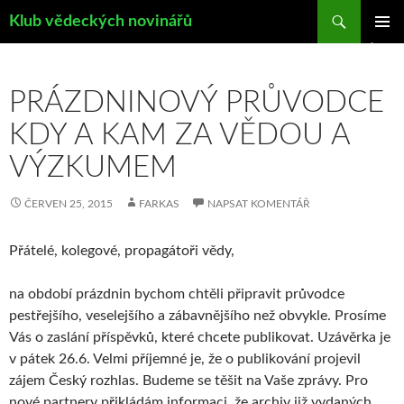
Hledat
Klub vědeckých novinářů
PŘEJÍT
ZÁKLAD
K
NAVIGA
OBSAHU
MENU
WEBU
PRÁZDNINOVÝ PRŮVODCE
KDY A KAM ZA VĚDOU A
VÝZKUMEM
ČERVEN 25, 2015
FARKAS
NAPSAT KOMENTÁŘ
Přátelé, kolegové, propagátoři vědy,
na období prázdnin bychom chtěli připravit průvodce
pestřejšího, veselejšího a zábavnějšího než obvykle. Prosíme
Vás o zaslání příspěvků, které chcete publikovat. Uzávěrka je
v pátek 26.6. Velmi příjemné je, že o publikování projevil
zájem Český rozhlas. Budeme se těšit na Vaše zprávy. Pro
nové partnery přikládám informaci, že archiv již vydaných