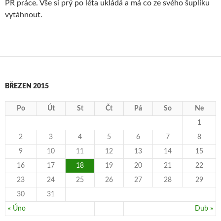
PR práce. Vše si prý po léta ukládá a má co ze svého šuplíku
vytáhnout.
BŘEZEN 2015
Po
Út
St
Čt
Pá
So
Ne
1
2
3
4
5
6
7
8
9
10
11
12
13
14
15
16
17
18
19
20
21
22
23
24
25
26
27
28
29
30
31
« Úno
Dub »