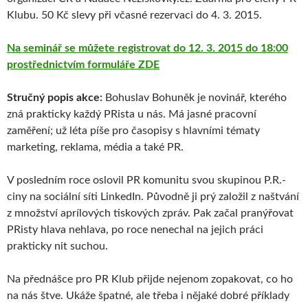
Klubu. 50 Kč slevy při včasné rezervaci do 4. 3. 2015.
Na seminář se můžete registrovat do 12. 3. 2015 do 18:00
prostřednictvím formuláře ZDE
Stručný popis akce:
Bohuslav Bohuněk je novinář, kterého
zná prakticky každý PRista u nás. Má jasné pracovní
zaměření; už léta píše pro časopisy s hlavními tématy
marketing, reklama, média a také PR.
V posledním roce oslovil PR komunitu svou skupinou P.R.-
ciny na sociální síti LinkedIn. Původně ji prý založil z naštvání
z množství aprílových tiskových zpráv. Pak začal pranýřovat
PRisty hlava nehlava, po roce nenechal na jejich práci
prakticky nit suchou.
Na přednášce pro PR Klub přijde nejenom zopakovat, co ho
na nás štve. Ukáže špatné, ale třeba i nějaké dobré příklady