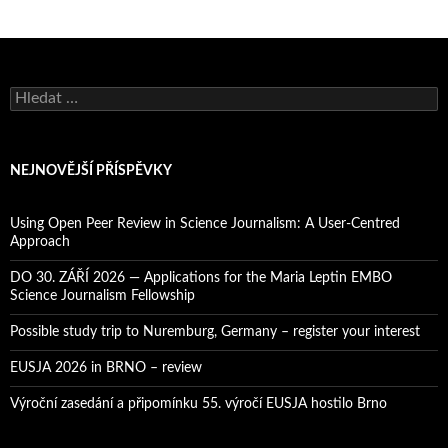
V
y
h
l
e
NEJNOVĚJŠÍ PŘÍSPĚVKY
d
á
v
Using Open Peer Review in Science Journalism: A User-Centred
á
Approach
n
í
DO 30. ZÁŘÍ 2026 — Applications for the Maria Leptin EMBO
Science Journalism Fellowship
Possible study trip to Nuremburg, Germany – register your interest
EUSJA 2026 in BRNO – review
Výroční zasedání a připomínku 55. výročí EUSJA hostilo Brno