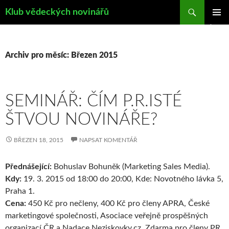
Hledat
Klub vědeckých novinářů
PŘEJÍT
ZÁKLAD
K
NAVIGA
OBSAHU
MENU
WEBU
Archiv pro měsíc: Březen 2015
SEMINÁŘ: ČÍM P.R.ISTÉ
ŠTVOU NOVINÁŘE?
BŘEZEN 18, 2015
NAPSAT KOMENTÁŘ
Přednášející:
Bohuslav Bohuněk (Marketing Sales Media).
Kdy:
19. 3. 2015 od 18:00 do 20:00, Kde: Novotného lávka 5,
Praha 1.
Cena:
450 Kč pro nečleny, 400 Kč pro členy APRA, České
marketingové společnosti, Asociace veřejně prospěšných
organizací ČR a Nadace Neziskovky.cz. Zdarma pro členy PR