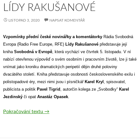
LÍDY RAKUŠANOVÉ
LISTOPAD 3, 2020
NAPSAT KOMENTÁŘ
Vzpomínky přední české novinářky a komentátorky
Rádia Svobodná
Evropa (Radio Free Europe, RFE)
Lídy Rakušanové
představuje její
kniha
Svobodná v Evropě
, která vychází ve čtvrtek
5. listopadu. V ní
nabízí otevřenou výpověď o svém osobním i pracovním životě, lze ji také
vnímat jako kroniku dramatických peripetií dějin druhé poloviny
dvacátého století. Kniha představuje osobnosti československého exilu i
polistopadové éry, mezi nimi jsou i písničkář
Karel Kryl
, spisovatel,
publicista a politik
Pavel Tigrid
, autorčin kolega ze „Svobodky“
Karel
Jezdinský
či opat
Anastáz Opasek
.
Pokračování textu
TZ – Vychází kniha novinářky a osobnosti 
→