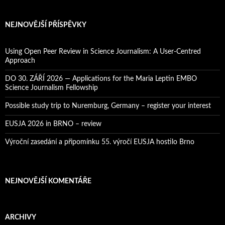
h
l
e
NEJNOVĚJŠÍ PŘÍSPĚVKY
d
á
v
Using Open Peer Review in Science Journalism: A User-Centred
á
Approach
n
í
DO 30. ZÁŘÍ 2026 — Applications for the Maria Leptin EMBO
Science Journalism Fellowship
Possible study trip to Nuremburg, Germany – register your interest
EUSJA 2026 in BRNO – review
Výroční zasedání a připomínku 55. výročí EUSJA hostilo Brno
NEJNOVĚJŠÍ KOMENTÁŘE
ARCHIVY