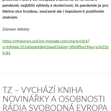
pandemii, nejbližší výhledy a skutečnost, že pandemie je pro
lidstvo sice hrozbou, současně ale i impulsem k pozitivním
změnám.
Záznam debaty:
https://nfneuron.us4.list-manage.com/track/click?
u=b90d6c551d0dabf88426ea926&id=3fb0ffba19&e=a7e216
fc81
TZ – VYCHÁZÍ KNIHA
NOVINÁŘKY A OSOBNOSTI
RÁDIA SVOBODNÁ EVROPA