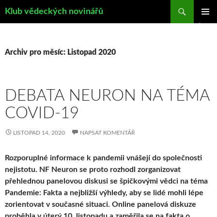
Hledat
Klub vědeckých novinářů
PŘEJÍT
ZÁKLAD
K
NAVIGA
OBSAHU
MENU
WEBU
Archiv pro měsíc: Listopad 2020
DEBATA NEURON NA TÉMA
COVID-19
LISTOPAD 14, 2020
NAPSAT KOMENTÁŘ
Rozporuplné informace k pandemii vnášejí do společnosti
nejistotu. NF Neuron se proto rozhodl zorganizovat
přehlednou panelovou diskusi se špičkovými vědci na téma
Pandemie: Fakta a nejbližší výhledy, aby se lidé mohli lépe
zorientovat v současné situaci. Online panelová diskuze
proběhla v úterý 10. listopadu a zaměřila se na fakta o