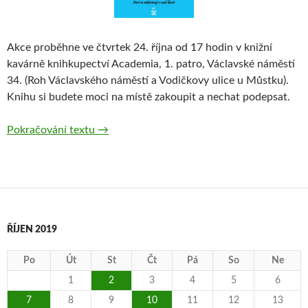
Akce proběhne ve čtvrtek 24. října od 17 hodin v knižní
kavárně knihkupectví Academia, 1. patro, Václavské náměstí
34. (Roh Václavského náměstí a Vodičkovy ulice u Můstku).
Knihu si budete moci na místě zakoupit a nechat podepsat.
Pokračování textu
Křest knihy Mozek, zázrak na pět
→
ŘÍJEN 2019
Po
Út
St
Čt
Pá
So
Ne
1
2
3
4
5
6
7
8
9
10
11
12
13