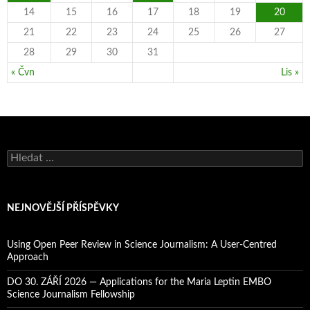
14
15
16
17
18
19
20
21
22
23
24
25
26
27
28
29
30
31
« Čvn
Lis »
V
y
h
l
e
NEJNOVĚJŠÍ PŘÍSPĚVKY
d
á
v
Using Open Peer Review in Science Journalism: A User-Centred
á
Approach
n
í
DO 30. ZÁŘÍ 2026 — Applications for the Maria Leptin EMBO
Science Journalism Fellowship