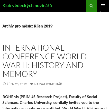
Hledat
Klub vědeckých novinářů
PŘEJÍT
ZÁKLAD
K
NAVIGA
OBSAHU
MENU
WEBU
Archiv pro měsíc: Říjen 2019
INTERNATIONAL
CONFERENCE WORLD
WAR II: HISTORY AND
MEMORY
ŘÍJEN 20, 2019
NAPSAT KOMENTÁŘ
BOHEMs (PRIMUS Research Project), Faculty of Social
Sciences, Charles University, cordially invites you to the
international conference entitled „World War II: History and