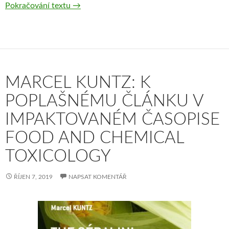
Pokračování textu
Výstava: Fotogenická věda 15. – 24. 10. 20
→
MARCEL KUNTZ: K
POPLAŠNÉMU ČLÁNKU V
IMPAKTOVANÉM ČASOPISE
FOOD AND CHEMICAL
TOXICOLOGY
ŘÍJEN 7, 2019
NAPSAT KOMENTÁŘ