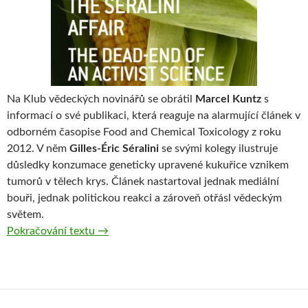
Na Klub vědeckých novinářů se obrátil
Marcel Kuntz
s
informací o své publikaci, která reaguje na alarmující článek v
odborném časopise Food and Chemical Toxicology z roku
2012. V něm
Gilles-Éric Séralini
se svými kolegy ilustruje
důsledky konzumace geneticky upravené kukuřice vznikem
tumorů v tělech krys. Článek nastartoval jednak mediální
bouři, jednak politickou reakci a zároveň otřásl vědeckým
světem.
Pokračování textu
MARCEL KUNTZ: K poplašnému článku v im
→