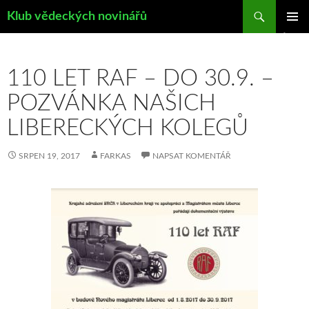
Hledat
Klub vědeckých novinářů
PŘEJÍT
ZÁKLAD
K
NAVIGA
OBSAHU
MENU
WEBU
110 LET RAF – DO 30.9. –
POZVÁNKA NAŠICH
LIBERECKÝCH KOLEGŮ
SRPEN 19, 2017
FARKAS
NAPSAT KOMENTÁŘ