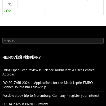
31
« Čvc
V
y
h
l
e
NEJNOVĚJŠÍ PŘÍSPĚVKY
d
á
v
Using Open Peer Review in Science Journalism: A User-Centred
á
Approach
n
í
DO 30. ZÁŘÍ 2026 — Applications for the Maria Leptin EMBO
Science Journalism Fellowship
Possible study trip to Nuremburg, Germany – register your interest
EUSJA 2026 in BRNO – review