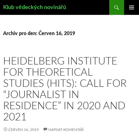
Hledat
Klub vědeckých novinářů
PŘEJÍT
ZÁKLAD
K
NAVIGA
OBSAHU
MENU
WEBU
Archiv pro den: Červen 16, 2019
HEIDELBERG INSTITUTE
FOR THEORETICAL
STUDIES (HITS): CALL FOR
“JOURNALIST IN
RESIDENCE” IN 2020 AND
2021
ČERVEN 16, 2019
NAPSAT KOMENTÁŘ