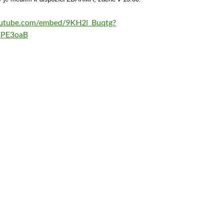
outube.com/embed/9KH2l_Buqtg?
HPE3oaB