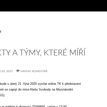
y
TY A TÝMY, KTERÉ MÍŘÍ
N 20, 2025
NAPSAT KOMENTÁŘ
 v úterý 21. října 2025 vysílat online TK k představení
teré se zapojí do mise Aleše Svobody na Mezinárodní
SS).
ý je médiím k dispozici ZDARMA, začne v 13:00.