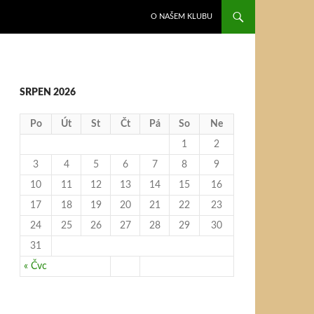
PŘEJÍT K OBSAHU WEBU
O NAŠEM KLUBU
SRPEN 2026
Po
Út
St
Čt
Pá
So
Ne
1
2
3
4
5
6
7
8
9
10
11
12
13
14
15
16
17
18
19
20
21
22
23
24
25
26
27
28
29
30
31
« Čvc