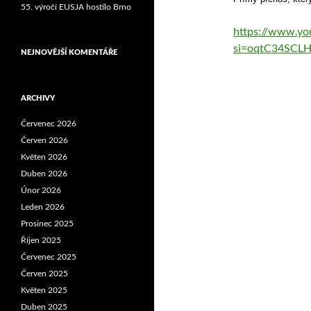
55. výročí EUSJA hostilo Brno
https://www.y
si=oqtC34SCL
NEJNOVĚJŠÍ KOMENTÁŘE
ARCHIVY
Červenec 2026
Červen 2026
Květen 2026
Duben 2026
Únor 2026
Leden 2026
Prosinec 2025
Říjen 2025
Červenec 2025
Červen 2025
Květen 2025
Duben 2025