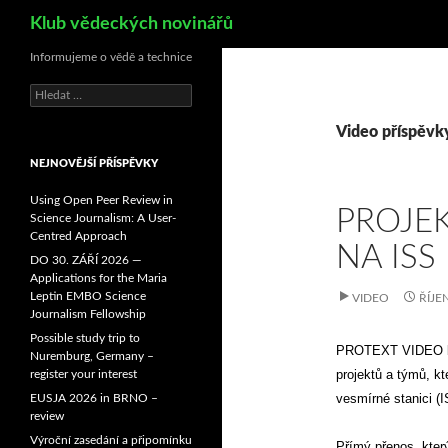
Hledat
Klub vědeckých novinářů
Informujeme o vědě a technice
V
y
h
Video příspěvk
l
NEJNOVĚJŠÍ PŘÍSPĚVKY
e
d
Using Open Peer Review in
á
PROJEK
Science Journalism: A User-
v
Centred Approach
á
NA ISS
n
DO 30. ZÁŘÍ 2026 —
í
Applications for the Maria
Leptin EMBO Science
VIDEO
ŘÍJE
Journalism Fellowship
Possible study trip to
PROTEXT VIDEO bude
Nuremburg, Germany –
projektů a týmů, k
register your interest
vesmírné stanici (I
EUSJA 2026 in BRNO –
review
Výroční zasedání a připomínku
Přímý přenos, kter