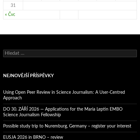
31
« Čvc
V
y
h
l
e
NEJNOVĚJŠÍ PŘÍSPĚVKY
d
á
v
Using Open Peer Review in Science Journalism: A User-Centred
á
Approach
n
í
DO 30. ZÁŘÍ 2026 — Applications for the Maria Leptin EMBO
Science Journalism Fellowship
Possible study trip to Nuremburg, Germany – register your interest
EUSJA 2026 in BRNO – review