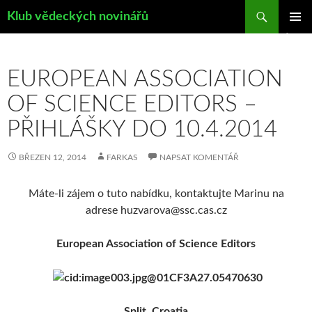
Hledat
Klub vědeckých novinářů
PŘEJÍT
ZÁKLAD
K
NAVIGA
OBSAHU
MENU
WEBU
EUROPEAN ASSOCIATION
OF SCIENCE EDITORS –
PŘIHLÁŠKY DO 10.4.2014
BŘEZEN 12, 2014
FARKAS
NAPSAT KOMENTÁŘ
Máte-li zájem o tuto nabídku, kontaktujte Marinu na
adrese huzvarova@ssc.cas.cz
European Association of Science Editors
Split, Croatia