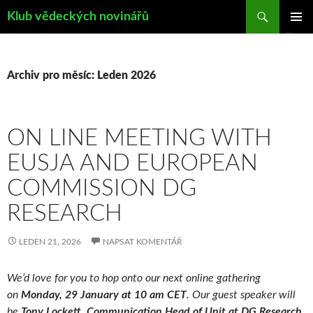
Hledat
Klub vědeckých novinářů
PŘEJÍT
ZÁKLAD
K
NAVIGA
OBSAHU
MENU
WEBU
Archiv pro měsíc: Leden 2026
ON LINE MEETING WITH
EUSJA AND EUROPEAN
COMMISSION DG
RESEARCH
LEDEN 21, 2026
NAPSAT KOMENTÁŘ
We’d love for you to hop onto our next online gathering
on
Monday, 29 January at 10 am CET
. Our guest speaker will
be
Tony Lockett
,
Communication Head of Unit at DG Research