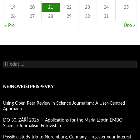
19
20
21
22
23
24
25
26
27
28
29
30
31
« Pro
Úno »
V
y
h
l
e
NEJNOVĚJŠÍ PŘÍSPĚVKY
d
á
v
Using Open Peer Review in Science Journalism: A User-Centred
á
Approach
n
í
DO 30. ZÁŘÍ 2026 — Applications for the Maria Leptin EMBO
Science Journalism Fellowship
Possible study trip to Nuremburg, Germany – register your interest