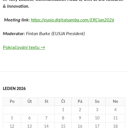
& Innovation.
Meeting link:
https://eusja.digitalsamba.com/ERCjan2026
Moderator:
Fintan Burke (EUSJA President)
Pokračování textu
On line meeting with EUSJA and European
→
LEDEN 2026
Po
Út
St
Čt
Pá
So
Ne
1
2
3
4
5
6
7
8
9
10
11
12
13
14
15
16
17
18